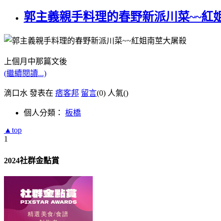
郭主義親手料理的春野新派川菜~~紅
上個月中那篇文後
(繼續閱讀...)
滴口水 發表在
痞客邦
留言
(0)
人氣(
)
個人分類：
板橋
▲top
1
2024社群金點賞